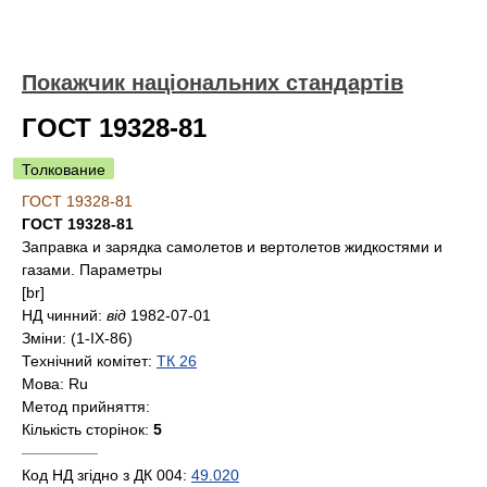
Покажчик національних стандартів
ГОСТ 19328-81
Толкование
ГОСТ 19328-81
ГОСТ 19328-81
Заправка и зарядка самолетов и вертолетов жидкостями и
газами. Параметры
[br]
НД чинний:
від
1982-07-01
Зміни:
(1-IX-86)
Технічний комітет:
ТК 26
Мова:
Ru
Метод прийняття:
Кількість сторінок:
5
—————
Код НД згідно з ДК 004:
49.020